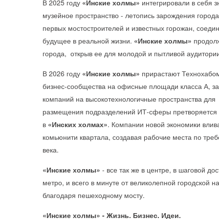
В 2025 году
«Инские холмы»
интегрировали в себя 
музейное пространство - летопись зарождения города
первых мостостроителей и известных горожан, соеди
будущее в реальной жизни.
«Инские холмы»
продол
города, открыв ее для молодой и пытливой аудитории
В 2026 году
«Инские холмы»
прирастают Технохабом
бизнес-сообщества на офисные площади класса А, з
компаний на высокотехнологичные пространства для
размещения подразделений ИТ-сферы претворяется 
в
«Инских холмах
»
. Компании новой экономики влив
комьюнити квартала, создавая рабочие места по тре
века.
«Инские холмы»
- все так же в центре, в шаговой до
метро, и всего в минуте от великолепной городской н
благодаря пешеходному мосту.
«Инские холмы» - Жизнь. Бизнес. Идеи.