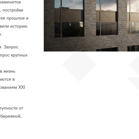
знаменитое
, постройки
няя прошлое и
жили историю
.
. Запрос
апрос крупных
в жизнь
аются в
бованиям XXI
ступности от
абережной,