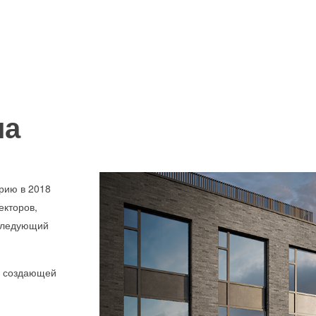
.
ла
орию в 2018
екторов,
 следующий
, создающей