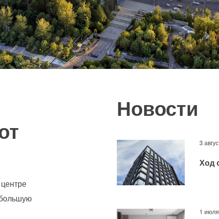
Новости
от
3 авгу
Ход 
 центре
 большую
1 июля