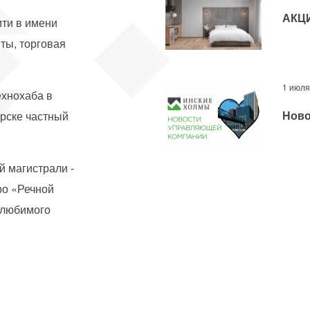
АКЦ
ити в имени
ты, торговая
1 июля
ехнохаба в
Ново
рске частный
й магистрали -
ро «Речной
 любимого