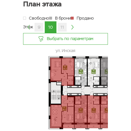
План этажа
Свободно
В брони
Продано
Этаж
6
7
8
9
10
11
12
13
-2
-1
1
Выбрать по параметрам
ул. Инская