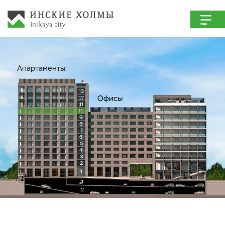
Апартаменты
13
Офисы
12
11
10
9
8
7
6
5
4
3
2
1
-1
-2