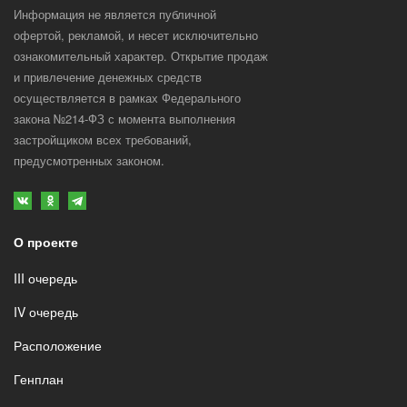
В комнате установлена закладная под
Информация не является публичной
люстру. Встроенный 2х полосный
офертой, рекламой, и несет исключительно
потолочный карниз для навески штор
ознакомительный характер. Открытие продаж
и привлечение денежных средств
осуществляется в рамках Федерального
закона №214-ФЗ с момента выполнения
застройщиком всех требований,
предусмотренных законом.
О проекте
III очередь
IV очередь
Расположение
Генплан