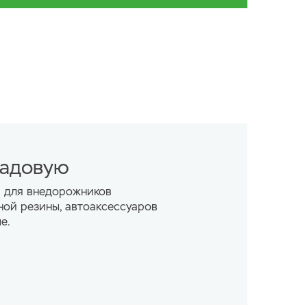
руктура в светлых древесных тонах.
тью от пола до потолка керамогранит
ный 120х60, цвет серый (Скандинавский
вой поддон из полнотелого кирпича с
 гидроизоляцией.
сной с инсталляцией, подвесная раковина 50
ладовую
ованным сифоном и хромированным
душевое стекло 1950х1100х80 мм, душевая
а для внедорожников
ной резины, автоаксессуаров
опическим душем, изливом и душевой лейкой.
е.
ый натяжной потолок с светодиодным
 санузле.