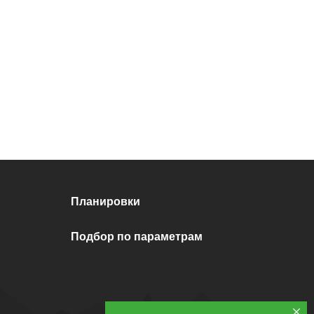
евизионный люк на потолке 35х35 с
концевыми интернет и накладной 2х
еткой. Интернет-провод проведен до места
ование
трасса под кондиционер с питанием и
нсата в канализацию.
Планировки
тановлена закладная под люстру. Встроенный
Подбор по параметрам
потолочный карниз для навески штор