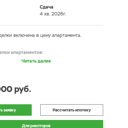
Сдача
4 кв. 2026г.
делки включена в цену апартамента.
елки апартаментов:
н
нной стены - покраска в светло серых тонах.
000 руб.
альных стен - декоративная штукатурка.
крытие
ь заявку
Рассчитать ипотеку
вая плитка ПВХ под плинтусом ПВХ на 80мм
т напольного покрытия и плинтуса -
Для риелторов