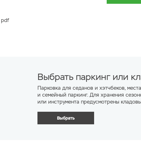
Древесная ст
 pdf
Санузел
Стены полнос
широкоформат
стиль). Душе
многослойной
Унитаз подве
Выбрать паркинг или к
см с хромир
смесителем, 
Парковка для седанов и хэтчбеков, мест
и семейный паркинг. Для хранения сезон
система с тр
или инструмента предусмотрены кладовы
Одноуровнев
освещением в
Выбрать
Мультимедиа