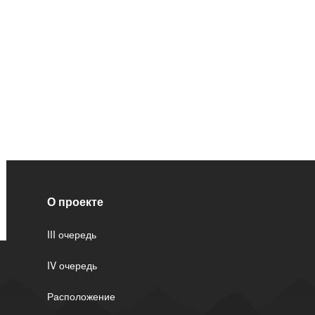
В коридоре р
выведенными 
постовой роз
под ТВ.
Кондиционир
Проложенная 
сливом конде
Потолок
О проекте
В комнате ус
III очередь
2х полосный 
IV очередь
Расположение