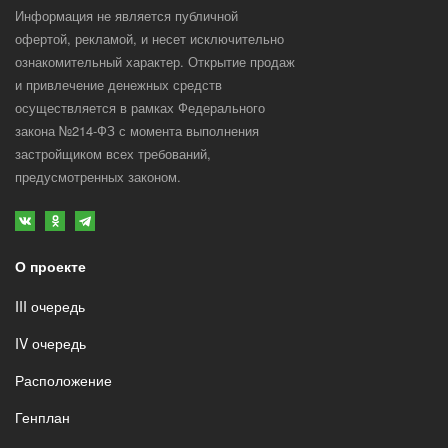
В комнате установлена закладная под
Информация не является публичной
люстру. Встроенный 2х полосный
офертой, рекламой, и несет исключительно
потолочный карниз для навески штор
ознакомительный характер. Открытие продаж
и привлечение денежных средств
осуществляется в рамках Федерального
закона №214-ФЗ с момента выполнения
застройщиком всех требований,
предусмотренных законом.
О проекте
III очередь
IV очередь
Расположение
Генплан