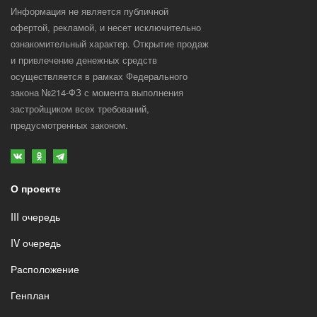
В комнате установлена закладная под
Информация не является публичной
люстру. Встроенный 2х полосный
офертой, рекламой, и несет исключительно
потолочный карниз для навески штор
ознакомительный характер. Открытие продаж
и привлечение денежных средств
осуществляется в рамках Федерального
закона №214-ФЗ с момента выполнения
застройщиком всех требований,
предусмотренных законом.
О проекте
III очередь
IV очередь
Расположение
Генплан