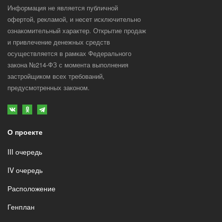
В комнате установлена закладная под
Информация не является публичной
люстру. Встроенный 2х полосный
офертой, рекламой, и несет исключительно
потолочный карниз для навески штор
ознакомительный характер. Открытие продаж
и привлечение денежных средств
осуществляется в рамках Федерального
закона №214-ФЗ с момента выполнения
застройщиком всех требований,
предусмотренных законом.
О проекте
III очередь
IV очередь
Расположение
Генплан