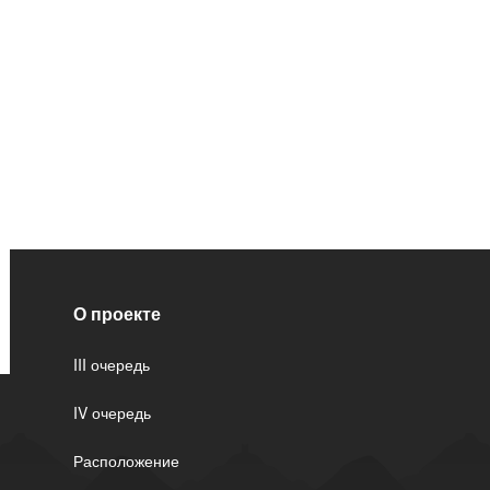
В коридоре р
выведенными 
постовой роз
под ТВ.
Кондиционир
Проложенная 
сливом конде
Потолок
О проекте
В комнате ус
III очередь
2х полосный 
IV очередь
Расположение