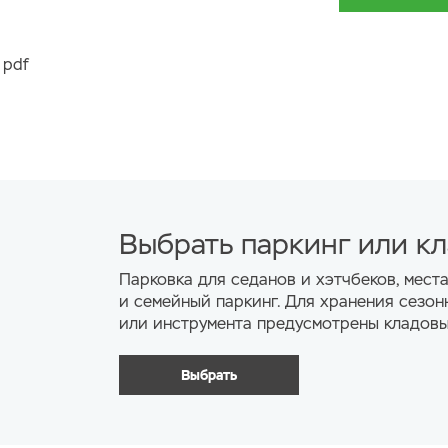
Древесная ст
 pdf
Санузел
Стены полнос
широкоформат
стиль). Душе
многослойной
Унитаз подве
Выбрать паркинг или к
см с хромир
смесителем, 
Парковка для седанов и хэтчбеков, мест
и семейный паркинг. Для хранения сезон
система с тр
или инструмента предусмотрены кладовы
Одноуровнев
освещением в
Выбрать
Мультимедиа