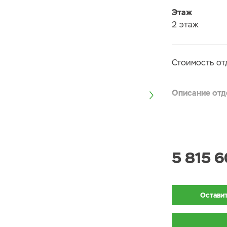
Этаж
2 этаж
Стоимость от
Описание отд
Покрытие сте
Покрытие око
5 815 6
Покрытие ост
Напольное по
Оставит
Кварц-винило
в высоту. Цве