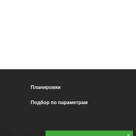
евизионный люк на потолке 35х35 с
концевыми интернет и накладной 2х
еткой. Интернет-провод проведен до места
ование
трасса под кондиционер с питанием и
нсата в канализацию.
Планировки
тановлена закладная под люстру. Встроенный
Подбор по параметрам
потолочный карниз для навески штор