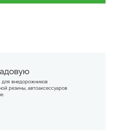
руктура в светлых древесных тонах.
тью от пола до потолка керамогранит
ный 120х60, цвет серый (Скандинавский
вой поддон из полнотелого кирпича с
 гидроизоляцией.
сной с инсталляцией, подвесная раковина 50
ладовую
ованным сифоном и хромированным
душевое стекло 1950х1100х80 мм, душевая
а для внедорожников
ной резины, автоаксессуаров
опическим душем, изливом и душевой лейкой.
е.
ый натяжной потолок с светодиодным
 санузле.