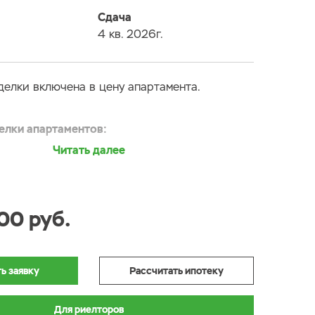
Сдача
4 кв. 2026г.
делки включена в цену апартамента.
елки апартаментов:
н
нной стены - покраска в светло серых тонах.
00 руб.
альных стен - декоративная штукатурка.
крытие
ь заявку
Рассчитать ипотеку
вая плитка ПВХ под плинтусом ПВХ на 80мм
т напольного покрытия и плинтуса -
Для риелторов